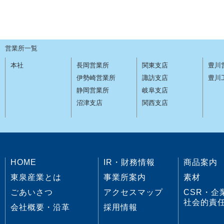
営業所一覧
本社
長岡営業所
関東支店
豊川
伊勢崎営業所
諏訪支店
豊川
静岡営業所
岐阜支店
沼津支店
関西支店
HOME
IR・財務情報
商品案内
東泉産業とは
事業所案内
素材
ごあいさつ
アクセスマップ
CSR・企
社会的責
会社概要・沿革
採用情報