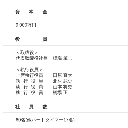
資本金
9,000万円
役員
＜取締役＞
代表取締役社長
橋場 篤志
＜執行役員＞
上席執行役員
田原 直大
執行役員
北村 武史
執行役員
山本 将史
執行役員
橋場 正
社員数
60名(他パートタイマー17名)