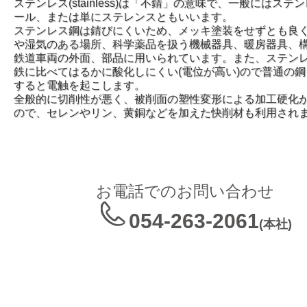
ステンレス(stainless)は「不錆」の意味で、一般にはステ
ール、または単にステレンスともいいます。
ステンレス鋼は錆びにくいため、メッキ塗装をせずとも良
や湿気のある場所、科学薬品を扱う機械器具、暖房器具、
鉄道車両の外面、部品に用いられています。また、ステン
鉄に比べてはるかに酸化しにくい(電位が高い)ので普通の
すると電触を起こします。
全般的に切削性が悪く、被削面の塑性変形による加工硬化
ので、セレンやリン、黄銅などを加えた快削材も利用され
お電話でのお問い合わせ
054-263-2061
(本社)